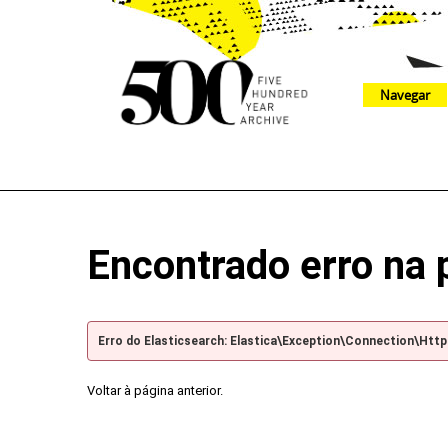
Navegar
The 500 Year Archive is an experimental digital research tool
Encontrado erro na 
Erro do Elasticsearch: Elastica\Exception\Connection\Htt
Voltar à página anterior.