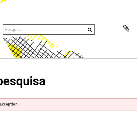
pesquisa
pException