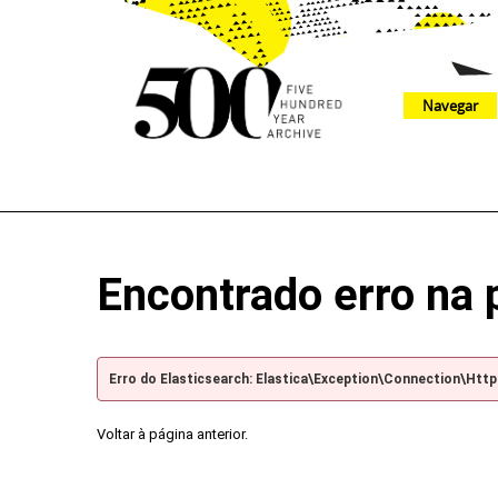
Navegar
The 500 Year Archive is an experimental digital research tool
Encontrado erro na 
Erro do Elasticsearch: Elastica\Exception\Connection\Htt
Voltar à página anterior.