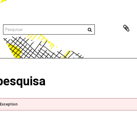
pesquisa
pException