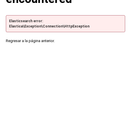
Elasticsearch error:
Elastica\Exception\Connection\HttpException
Regresar a la página anterior.