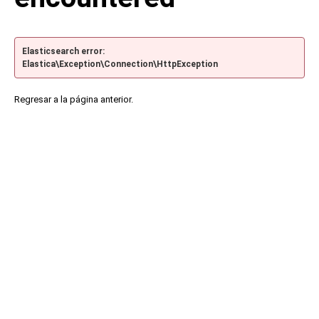
Elasticsearch error:
Elastica\Exception\Connection\HttpException
Regresar a la página anterior.