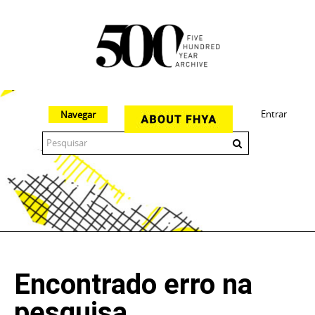
Entrar
Navegar
The 500 Year Archive is an experimental digital research tool
Encontrado erro na
pesquisa