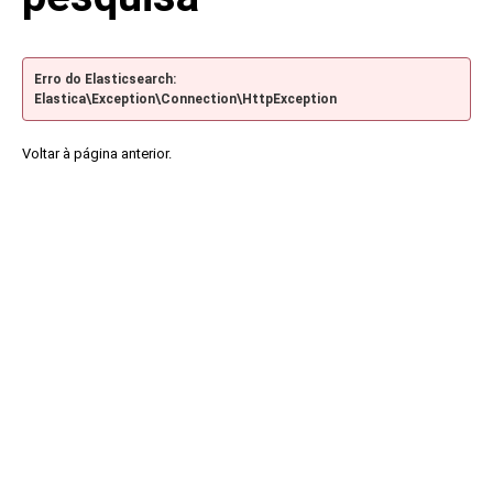
Erro do Elasticsearch:
Elastica\Exception\Connection\HttpException
Voltar à página anterior.