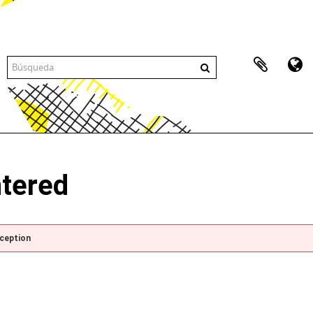
ntered
xception