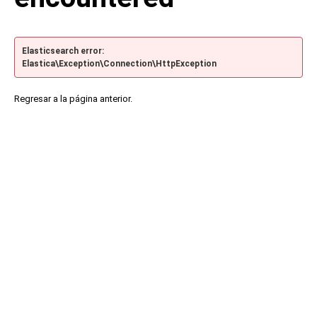
Elasticsearch error:
Elastica\Exception\Connection\HttpException
Regresar a la página anterior.