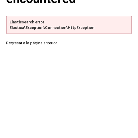
Elasticsearch error:
Elastica\Exception\Connection\HttpException
Regresar a la página anterior.