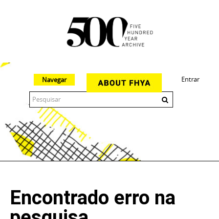
Entrar
Navegar
The 500 Year Archive is an experimental digital research tool
Encontrado erro na
pesquisa