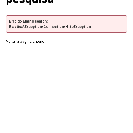
Erro do Elasticsearch:
Elastica\Exception\Connection\HttpException
Voltar à página anterior.