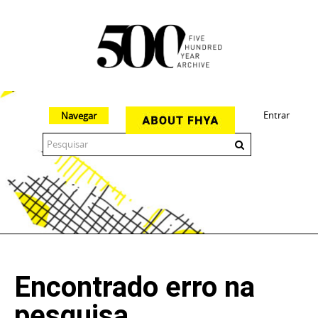
Entrar
Navegar
The 500 Year Archive is an experimental digital research tool
Encontrado erro na
pesquisa