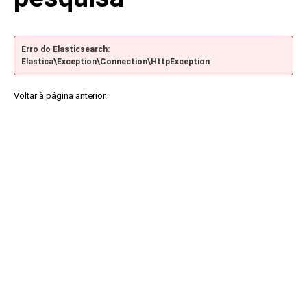
Erro do Elasticsearch:
Elastica\Exception\Connection\HttpException
Voltar à página anterior.