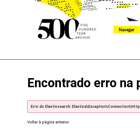
Navegar
The 500 Year Archive is an experimental digital research tool
Encontrado erro na 
Erro do Elasticsearch: Elastica\Exception\Connection\Htt
Voltar à página anterior.