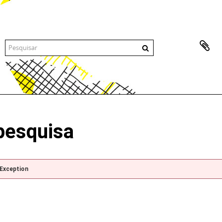
pesquisa
pException