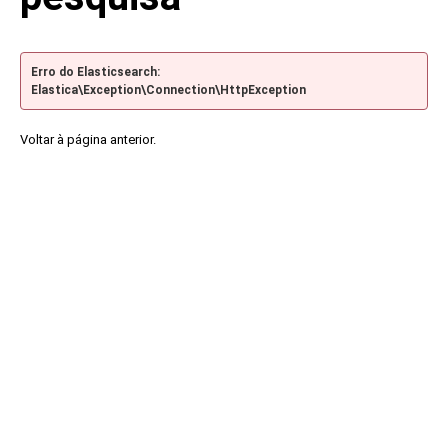
Erro do Elasticsearch:
Elastica\Exception\Connection\HttpException
Voltar à página anterior.