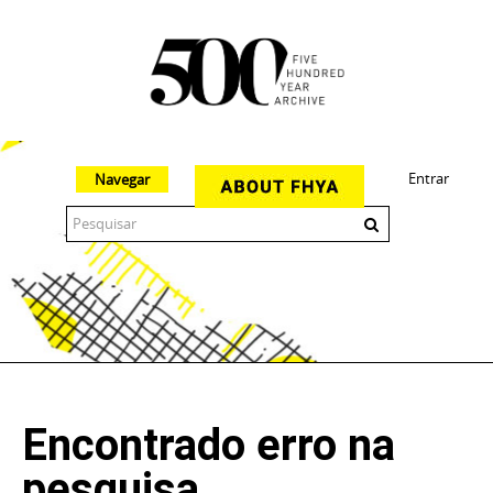
Entrar
Navegar
The 500 Year Archive is an experimental digital research tool
Encontrado erro na
pesquisa