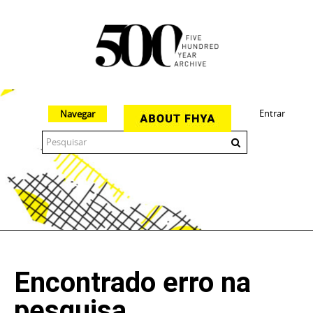
Entrar
Navegar
The 500 Year Archive is an experimental digital research tool
Encontrado erro na
pesquisa