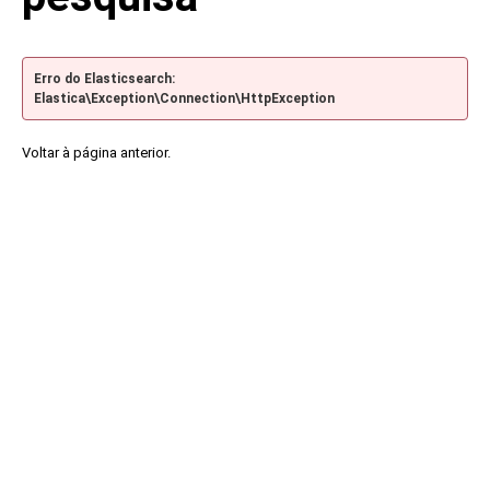
Erro do Elasticsearch:
Elastica\Exception\Connection\HttpException
Voltar à página anterior.