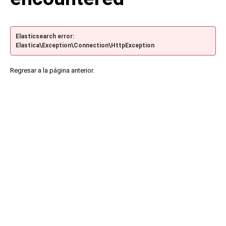
Elasticsearch error:
Elastica\Exception\Connection\HttpException
Regresar a la página anterior.