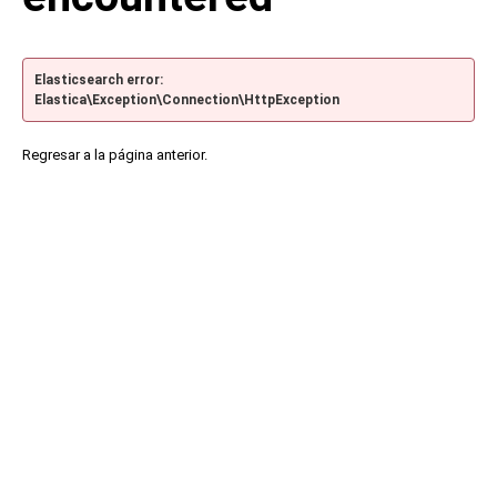
Elasticsearch error:
Elastica\Exception\Connection\HttpException
Regresar a la página anterior.