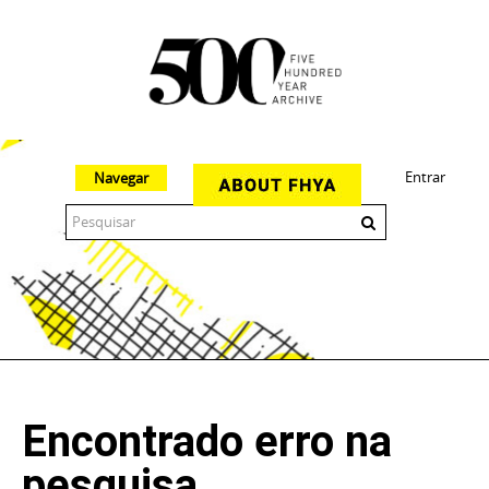
Entrar
Navegar
The 500 Year Archive is an experimental digital research tool
Encontrado erro na
pesquisa