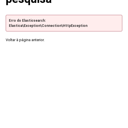
Erro do Elasticsearch:
Elastica\Exception\Connection\HttpException
Voltar à página anterior.