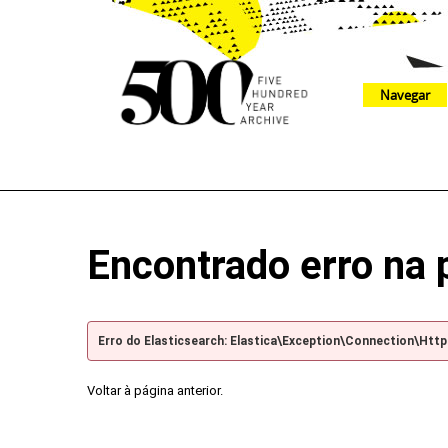
Navegar
The 500 Year Archive is an experimental digital research tool
Encontrado erro na 
Erro do Elasticsearch: Elastica\Exception\Connection\Htt
Voltar à página anterior.