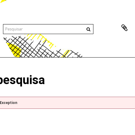
pesquisa
pException