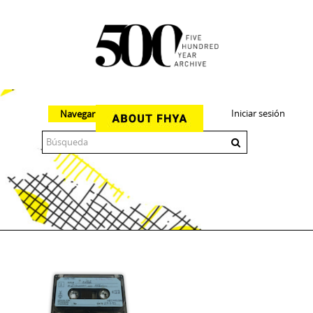
Iniciar sesión
Navegar
The 500 Year Archive is an experimental digital research tool