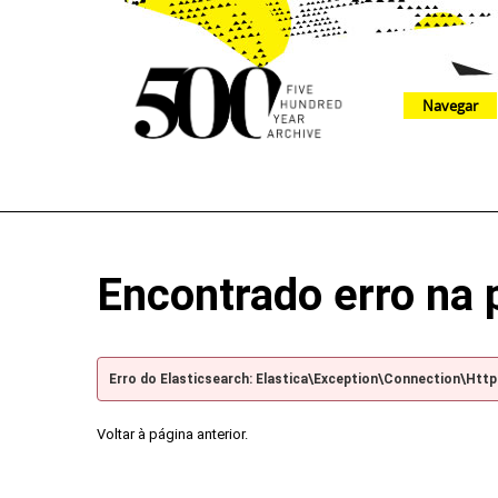
Navegar
The 500 Year Archive is an experimental digital research tool
Encontrado erro na 
Erro do Elasticsearch: Elastica\Exception\Connection\Htt
Voltar à página anterior.