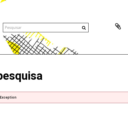
pesquisa
pException