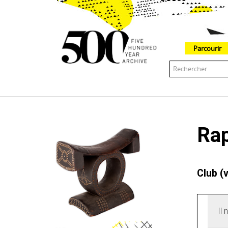
Parcourir
The 500 Year Archive is an experimental digital research tool
Ra
Club (
Il