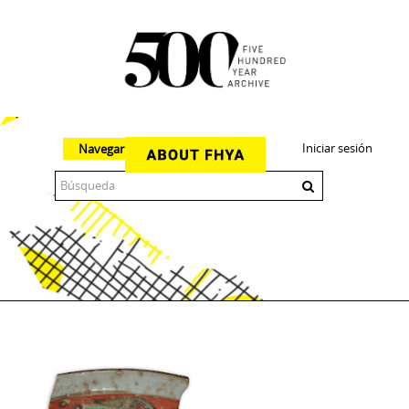
Iniciar sesión
Navegar
The 500 Year Archive is an experimental digital research tool