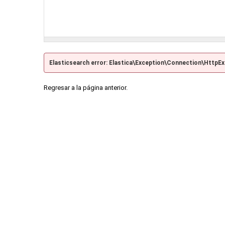
Elasticsearch error: Elastica\Exception\Connection\HttpE
Regresar a la página anterior.