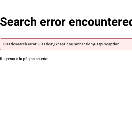
Search error encountere
Elasticsearch error: Elastica\Exception\Connection\HttpException
Regresar a la página anterior.