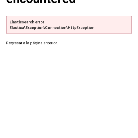
Elasticsearch error:
Elastica\Exception\Connection\HttpException
Regresar a la página anterior.