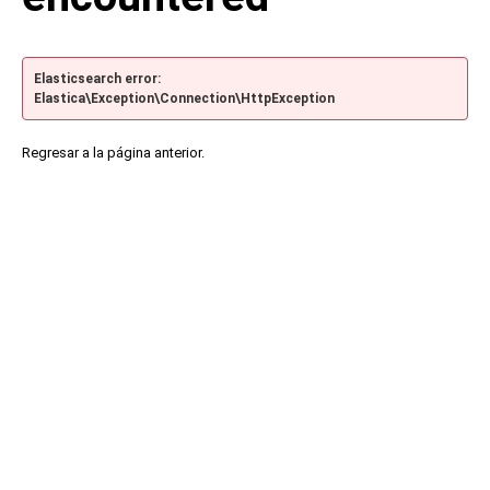
Elasticsearch error:
Elastica\Exception\Connection\HttpException
Regresar a la página anterior.