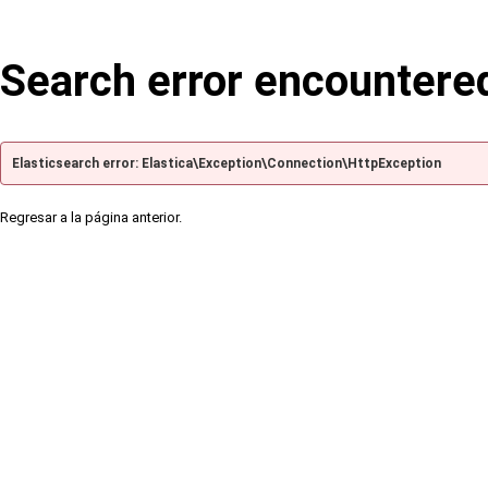
Search error encountere
Elasticsearch error: Elastica\Exception\Connection\HttpException
Regresar a la página anterior.