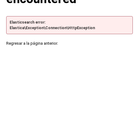
Elasticsearch error:
Elastica\Exception\Connection\HttpException
Regresar a la página anterior.