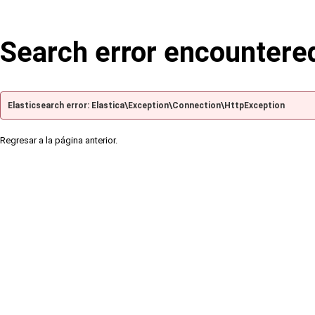
Search error encountere
Elasticsearch error: Elastica\Exception\Connection\HttpException
Regresar a la página anterior.