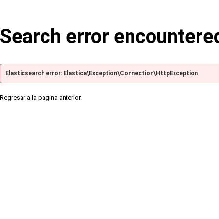
Search error encountere
Elasticsearch error: Elastica\Exception\Connection\HttpException
Regresar a la página anterior.