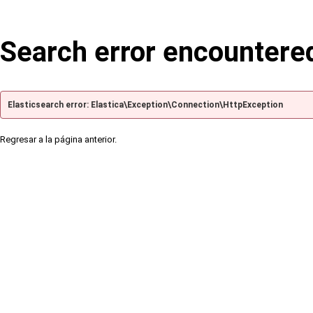
Search error encountere
Elasticsearch error: Elastica\Exception\Connection\HttpException
Regresar a la página anterior.