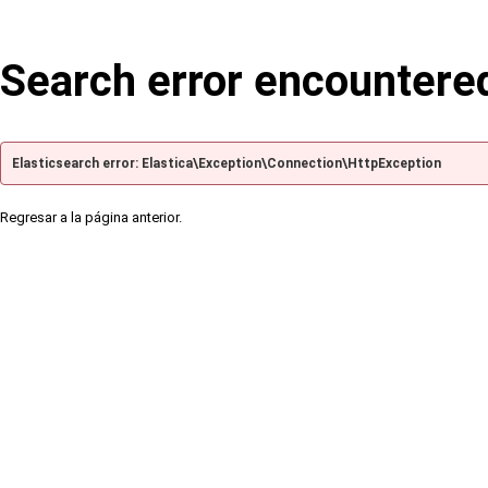
Search error encountere
Elasticsearch error: Elastica\Exception\Connection\HttpException
Regresar a la página anterior.