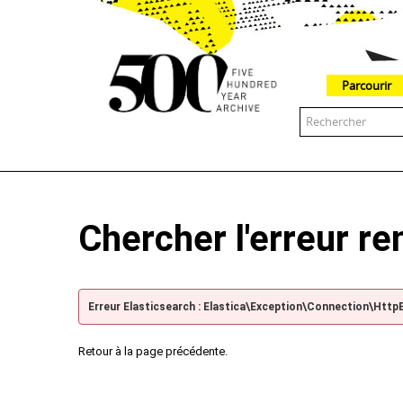
Parcourir
The 500 Year Archive is an experimental digital research tool
Chercher l'erreur r
Erreur Elasticsearch : Elastica\Exception\Connection\Http
Retour à la page précédente.