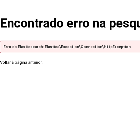
Encontrado erro na pesq
Erro do Elasticsearch: Elastica\Exception\Connection\HttpException
Voltar à página anterior.