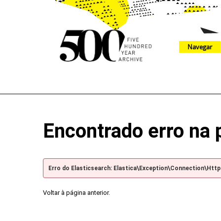
Navegar
The 500 Year Archive is an experimental digital research tool
Encontrado erro na 
Erro do Elasticsearch: Elastica\Exception\Connection\Htt
Voltar à página anterior.