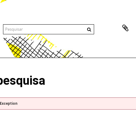
pesquisa
pException