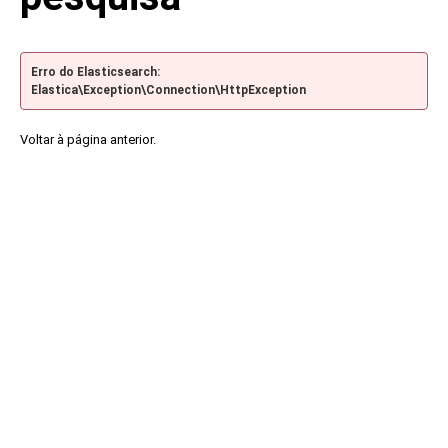
Erro do Elasticsearch:
Elastica\Exception\Connection\HttpException
Voltar à página anterior.