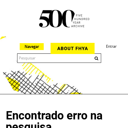
Entrar
Navegar
The 500 Year Archive is an experimental digital research tool
Encontrado erro na
pesquisa