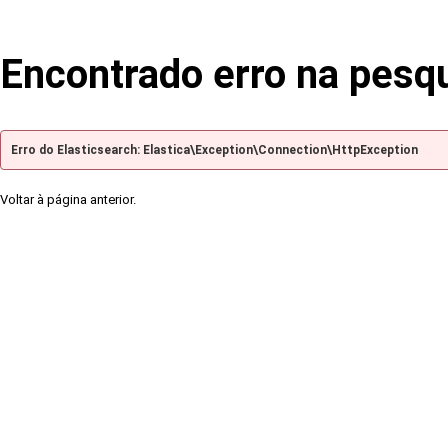
Encontrado erro na pesq
Erro do Elasticsearch: Elastica\Exception\Connection\HttpException
Voltar à página anterior.