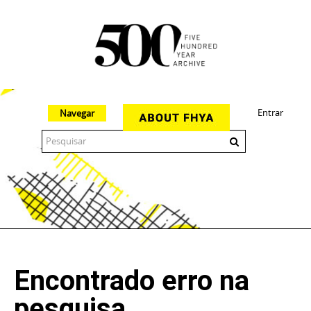
Entrar
Navegar
The 500 Year Archive is an experimental digital research tool
Encontrado erro na
pesquisa