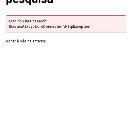
Erro do Elasticsearch:
Elastica\Exception\Connection\HttpException
Voltar à página anterior.