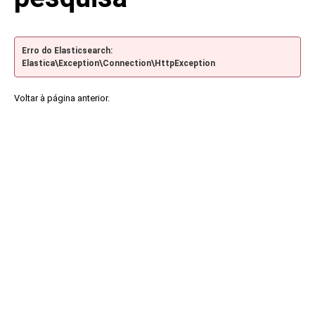
Erro do Elasticsearch:
Elastica\Exception\Connection\HttpException
Voltar à página anterior.