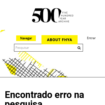
Entrar
Navegar
The 500 Year Archive is an experimental digital research tool
Encontrado erro na
pesquisa