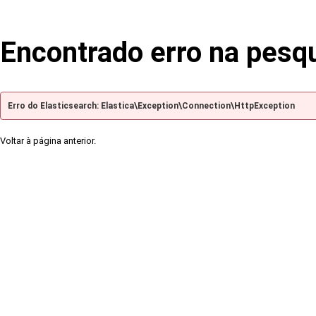
Encontrado erro na pesq
Erro do Elasticsearch: Elastica\Exception\Connection\HttpException
Voltar à página anterior.