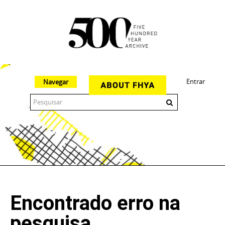
Entrar
Navegar
The 500 Year Archive is an experimental digital research tool
Encontrado erro na
pesquisa