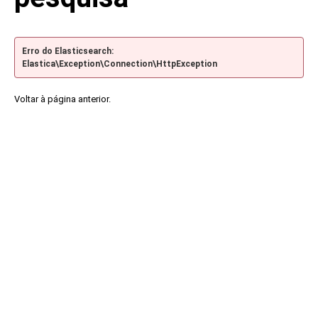
Erro do Elasticsearch:
Elastica\Exception\Connection\HttpException
Voltar à página anterior.