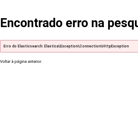
Encontrado erro na pesq
Erro do Elasticsearch: Elastica\Exception\Connection\HttpException
Voltar à página anterior.