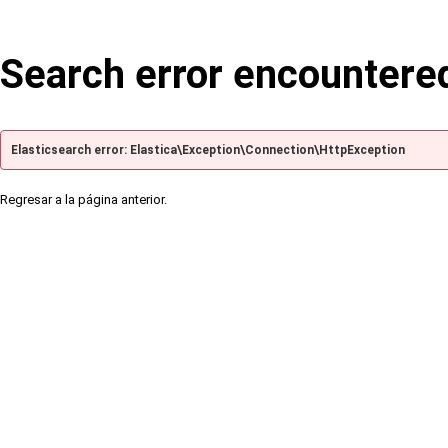
Search error encountere
Elasticsearch error: Elastica\Exception\Connection\HttpException
Regresar a la página anterior.