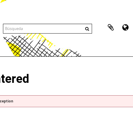
ntered
xception