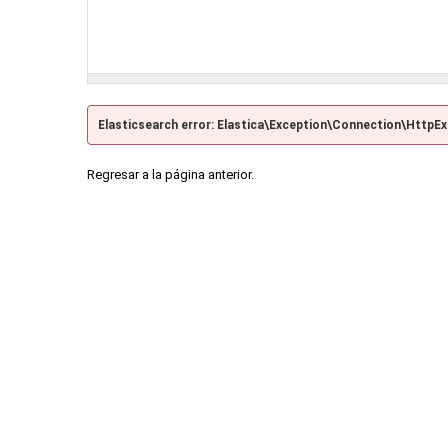
Elasticsearch error: Elastica\Exception\Connection\HttpE
Regresar a la página anterior.