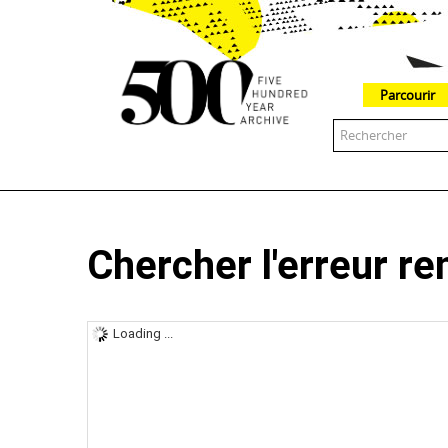
Parcourir
The 500 Year Archive is an experimental digital research tool
Chercher l'erreur r
Loading ...