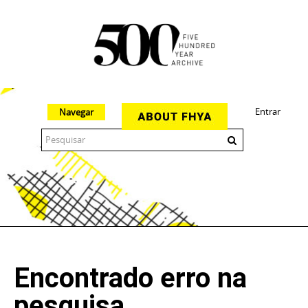
Entrar
Navegar
The 500 Year Archive is an experimental digital research tool
Encontrado erro na
pesquisa