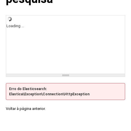
Loading ...
Erro do Elasticsearch:
Elastica\Exception\Connection\HttpException
Voltar à página anterior.