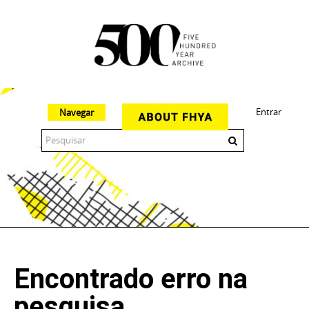
Entrar
Navegar
The 500 Year Archive is an experimental digital research tool
Encontrado erro na
pesquisa