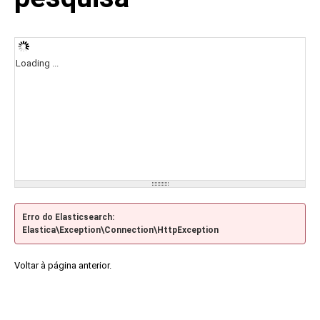
Loading ...
Erro do Elasticsearch:
Elastica\Exception\Connection\HttpException
Voltar à página anterior.