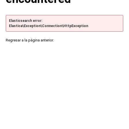
Elasticsearch error:
Elastica\Exception\Connection\HttpException
Regresar a la página anterior.