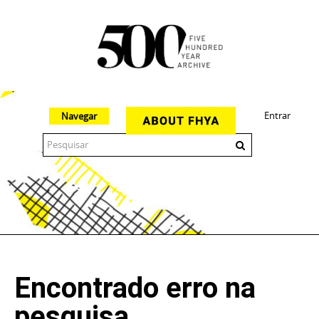
Entrar
Navegar
The 500 Year Archive is an experimental digital research tool
Encontrado erro na
pesquisa