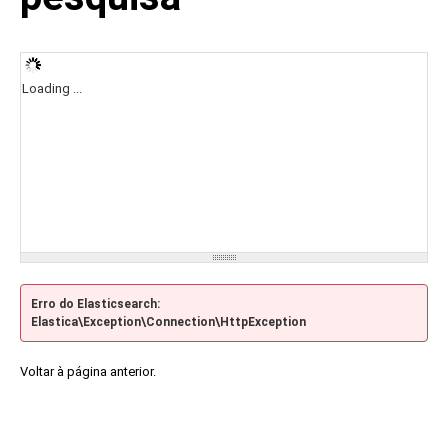
Loading ...
Erro do Elasticsearch:
Elastica\Exception\Connection\HttpException
Voltar à página anterior.