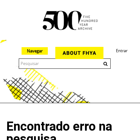
Entrar
Navegar
The 500 Year Archive is an experimental digital research tool
Encontrado erro na
pesquisa