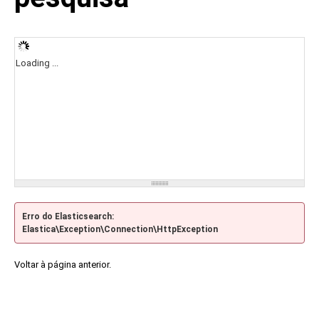
Loading ...
Erro do Elasticsearch:
Elastica\Exception\Connection\HttpException
Voltar à página anterior.